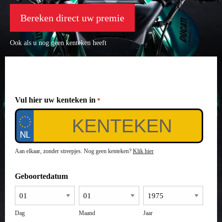
Bereken direct uw premie
Ook als u nog geen kenteken heeft
Vul hier uw kenteken in
*
Aan elkaar, zonder streepjes. Nog geen kenteken?
Klik hier
Geboortedatum
Dag
Maand
Jaar
*
*
*
Dag
Maand
Jaar